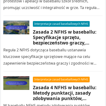
protestów i apelacji w baseballu szkół średnich,
promując uczciwość i integralność w grze. Ta reguła
określa niezbędne kroki, które…
Interpretacje zasad baseballowych NFHS
Zasada 2 NFHS w baseballu:
Specyfikacje sprzętu,
bezpieczeństwo graczy,
zgodność
Reguła 2 NFHS dotycząca baseballu ustanawia
kluczowe specyfikacje sprzętowe mające na celu
zapewnienie bezpieczeństwa graczy i zgodności w
trakcie gry. Poprzez szczegółowe określenie
akceptowalnych materiałów, standardów budowy…
Interpretacje zasad baseballowych NFHS
Zasada 4 NFHS w baseballu:
Metody punktacji, zasady
zdobywania punktów,
rozstrzyganie remisu
W baseballu NFHS metody zdobywania punktów