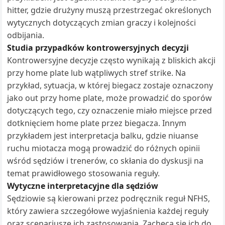
hitter, gdzie drużyny muszą przestrzegać określonych
wytycznych dotyczących zmian graczy i kolejności
odbijania.
Studia przypadków kontrowersyjnych decyzji
Kontrowersyjne decyzje często wynikają z bliskich akcji
przy home plate lub wątpliwych stref strike. Na
przykład, sytuacja, w której biegacz zostaje oznaczony
jako out przy home plate, może prowadzić do sporów
dotyczących tego, czy oznaczenie miało miejsce przed
dotknięciem home plate przez biegacza. Innym
przykładem jest interpretacja balku, gdzie niuanse
ruchu miotacza mogą prowadzić do różnych opinii
wśród sędziów i trenerów, co skłania do dyskusji na
temat prawidłowego stosowania reguły.
Wytyczne interpretacyjne dla sędziów
Sędziowie są kierowani przez podręcznik reguł NFHS,
który zawiera szczegółowe wyjaśnienia każdej reguły
oraz scenariusze ich zastosowania. Zachęca się ich do