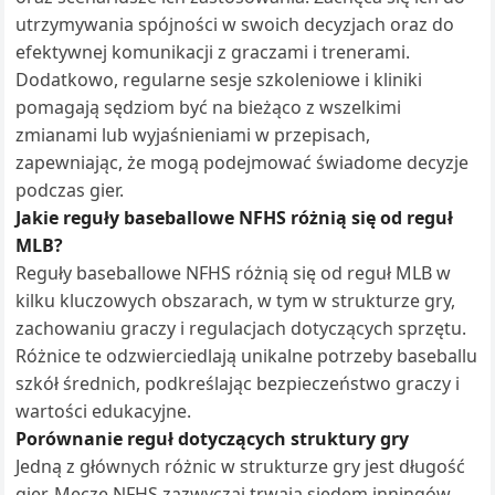
utrzymywania spójności w swoich decyzjach oraz do
efektywnej komunikacji z graczami i trenerami.
Dodatkowo, regularne sesje szkoleniowe i kliniki
pomagają sędziom być na bieżąco z wszelkimi
zmianami lub wyjaśnieniami w przepisach,
zapewniając, że mogą podejmować świadome decyzje
podczas gier.
Jakie reguły baseballowe NFHS różnią się od reguł
MLB?
Reguły baseballowe NFHS różnią się od reguł MLB w
kilku kluczowych obszarach, w tym w strukturze gry,
zachowaniu graczy i regulacjach dotyczących sprzętu.
Różnice te odzwierciedlają unikalne potrzeby baseballu
szkół średnich, podkreślając bezpieczeństwo graczy i
wartości edukacyjne.
Porównanie reguł dotyczących struktury gry
Jedną z głównych różnic w strukturze gry jest długość
gier. Mecze NFHS zazwyczaj trwają siedem inningów,