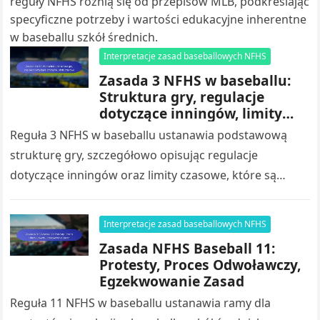
reguły NFHS różnią się od przepisów MLB, podkreślając
specyficzne potrzeby i wartości edukacyjne inherentne
w baseballu szkół średnich.
Interpretacje zasad baseballowych NFHS
Zasada 3 NFHS w baseballu:
Struktura gry, regulacje
dotyczące inningów, limity
czasowe
Reguła 3 NFHS w baseballu ustanawia podstawową
strukturę gry, szczegółowo opisując regulacje
dotyczące inningów oraz limity czasowe, które są
niezbędne dla uczciwej rywalizacji w baseballu szkół
średnich….
Interpretacje zasad baseballowych NFHS
Zasada NFHS Baseball 11:
Protesty, Proces Odwoławczy,
Egzekwowanie Zasad
Reguła 11 NFHS w baseballu ustanawia ramy dla