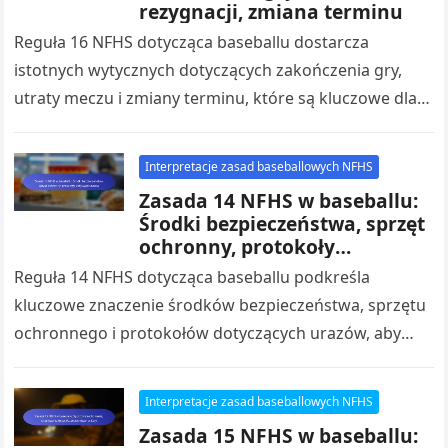
rezygnacji, zmiana terminu
Reguła 16 NFHS dotycząca baseballu dostarcza
istotnych wytycznych dotyczących zakończenia gry,
utraty meczu i zmiany terminu, które są kluczowe dla
trenerów i zawodników. Reguła ta odnosi się…
Interpretacje zasad baseballowych NFHS
Zasada 14 NFHS w baseballu:
Środki bezpieczeństwa, sprzęt
ochronny, protokoły
dotyczące urazów
Reguła 14 NFHS dotycząca baseballu podkreśla
kluczowe znaczenie środków bezpieczeństwa, sprzętu
ochronnego i protokołów dotyczących urazów, aby
stworzyć bezpieczne środowisko dla wszystkich
uczestników. Reguła ta nakłada obowiązek…
Interpretacje zasad baseballowych NFHS
Zasada 15 NFHS w baseballu: