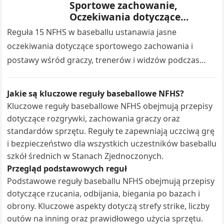
Sportowe zachowanie,
Oczekiwania dotyczące
zachowania, Kary
Reguła 15 NFHS w baseballu ustanawia jasne
oczekiwania dotyczące sportowego zachowania i
postawy wśród graczy, trenerów i widzów podczas
meczów baseballowych w szkołach średnich.
Podkreśla znaczenie szacunku…
Jakie są kluczowe reguły baseballowe NFHS?
Kluczowe reguły baseballowe NFHS obejmują przepisy
dotyczące rozgrywki, zachowania graczy oraz
standardów sprzętu. Reguły te zapewniają uczciwą grę
i bezpieczeństwo dla wszystkich uczestników baseballu
szkół średnich w Stanach Zjednoczonych.
Przegląd podstawowych reguł
Podstawowe reguły baseballu NFHS obejmują przepisy
dotyczące rzucania, odbijania, biegania po bazach i
obrony. Kluczowe aspekty dotyczą strefy strike, liczby
outów na inning oraz prawidłowego użycia sprzętu.