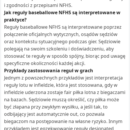
i zgodności z przepisami NFHS.
Jak reguły baseballowe NFHS są interpretowane w
praktyce?
Reguły baseballowe NFHS są interpretowane poprzez
połączenie oficjalnych wytycznych, osądów sędziów
oraz kontekstu sytuacyjnego podczas gier. Sędziowie
polegają na swoim szkoleniu i doświadczeniu, aby
stosować te reguły w sposób spójny, biorąc pod uwagę
specyficzne okoliczności każdej akcji.
Przykłady zastosowania reguł w grach
Jednym z powszechnych przykładów jest interpretacja
reguły lotu w infieldzie, która jest stosowana, gdy w
infieldzie uderzona zostaje fair piłka lotna z biegaczami
na bazach. Sędziowie muszą określić, czy piłka może
być złapana przy zwykłym wysiłku, a jeśli tak, to
odbijający jest automatycznie out, co pozwala
biegaczom na postępowanie na własne ryzyko. Innym
przykładem jest egzekwowanie reguły designated