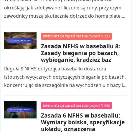
określają, jak zdobywane i liczone są runy, przy czym
zawodnicy muszą skutecznie dotrzeć do home plate.
Zasady dotyczące runów pomagają zarządzać…
Interpretacje zasad baseballowych NFHS
Zasada NFHS w baseballu 8:
Zasady biegania po bazach,
wybieganie, kradzież baz
Reguła 8 NFHS dotycząca baseballu dostarcza
istotnych wytycznych dotyczących biegania po bazach,
koncentrując się szczególnie na wychodzeniu z bazy i
kradzieży baz. Opanowanie tych zasad jest kluczowe…
Interpretacje zasad baseballowych NFHS
Zasada 6 NFHS w baseballu:
Wymiary boiska, specyfikacje
układu, oznaczenia