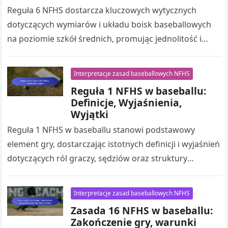
Reguła 6 NFHS dostarcza kluczowych wytycznych
dotyczących wymiarów i układu boisk baseballowych
na poziomie szkół średnich, promując jednolitość i
bezpieczeństwo. Te specyfikacje szczegółowo opisują
odległości od home…
Interpretacje zasad baseballowych NFHS
Reguła 1 NFHS w baseballu:
Definicje, Wyjaśnienia,
Wyjątki
Reguła 1 NFHS w baseballu stanowi podstawowy
element gry, dostarczając istotnych definicji i wyjaśnień
dotyczących ról graczy, sędziów oraz struktury
rozgrywki. Znajomość tych terminów jest kluczowa
dla…
Interpretacje zasad baseballowych NFHS
Zasada 16 NFHS w baseballu:
Zakończenie gry, warunki