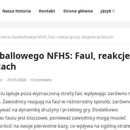
Nasza historia
Kontakt
Strona główna
Język
 meczu baseballowego NFHS: Faul, reakcje graczy, bieganie po bazach
ballowego NFHS: Faul, reakcje
zach
rs
·
21/01/2026
·
0 Comment
iciu ląduje poza wyznaczoną strefą fair, wpływając zarówno 
cej. Zawodnicy reagują na faul w różnorodny sposób, zarówn
pływać na dynamikę drużyny i przebieg gry. Dodatkowo
s faulu jest kluczowe, ponieważ zawodnicy mogą musieć
wrócić na swoje pierwotne bazy, co wpływa na ogólną strat