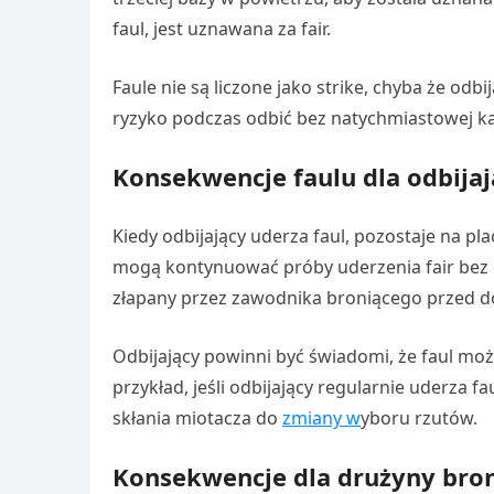
faul, jest uznawana za fair.
Faule nie są liczone jako strike, chyba że od
ryzyko podczas odbić bez natychmiastowej kary
Konsekwencje faulu dla odbija
Kiedy odbijający uderza faul, pozostaje na pla
mogą kontynuować próby uderzenia fair bez o
złapany przez zawodnika broniącego przed dot
Odbijający powinni być świadomi, że faul mo
przykład, jeśli odbijający regularnie uderza f
skłania miotacza do
zmiany w
yboru rzutów.
Konsekwencje dla drużyny bron