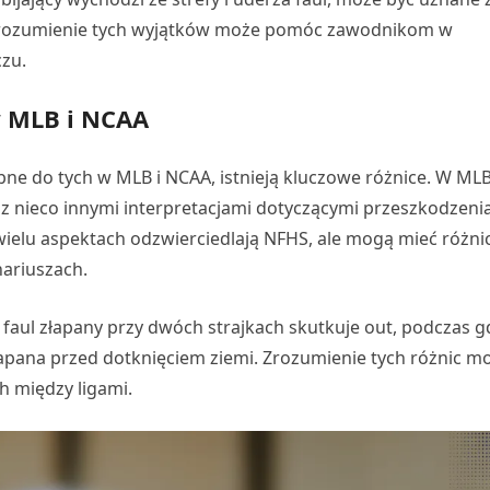
. Zrozumienie tych wyjątków może pomóc zawodnikom w
zu.
w MLB i NCAA
bne do tych w MLB i NCAA, istnieją kluczowe różnice. W ML
e z nieco innymi interpretacjami dotyczącymi przeszkodzeni
wielu aspektach odzwierciedlają NFHS, ale mogą mieć różni
nariuszach.
B faul złapany przy dwóch strajkach skutkuje out, podczas g
e złapana przed dotknięciem ziemi. Zrozumienie tych różnic m
 między ligami.