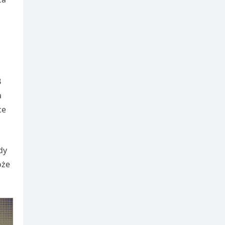
B
a
ce
dy
oże