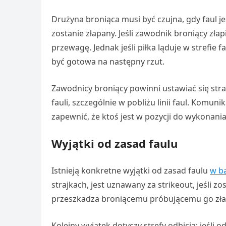
Drużyna broniąca musi być czujna, gdy faul je
zostanie złapany. Jeśli zawodnik broniący złapi
przewagę. Jednak jeśli piłka ląduje w strefie f
być gotowa na następny rzut.
Zawodnicy broniący powinni ustawiać się str
fauli, szczególnie w pobliżu linii faul. Komun
zapewnić, że ktoś jest w pozycji do wykonania
Wyjątki od zasad faulu
Istnieją konkretne wyjątki od zasad faulu
w b
strajkach, jest uznawany za strikeout, jeśli z
przeszkadza broniącemu próbującemu go złap
Kolejny wyjątek dotyczy strefy odbicia; jeśli 