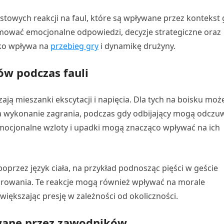
towych reakcji na faul, które są wpływane przez kontekst 
ejmować emocjonalne odpowiedzi, decyzje strategiczne oraz
tko wpływa na
przebieg gry
i dynamikę drużyny.
w podczas fauli
ają mieszanki ekscytacji i napięcia. Dla tych na boisku moż
na wykonanie zagrania, podczas gdy odbijający mogą odczu
. Emocjonalne wzloty i upadki mogą znacząco wpływać na ich
przez język ciała, na przykład podnosząc pięści w geście
zarowania. Te reakcje mogą również wpływać na morale
większając presję w zależności od okoliczności.
wane przez zawodników