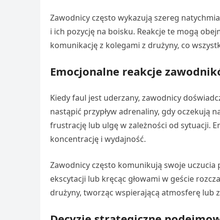
Zawodnicy często wykazują szereg natychmias
i ich pozycję na boisku. Reakcje te mogą ob
komunikację z kolegami z drużyny, co wszys
Emocjonalne reakcje zawodnikó
Kiedy faul jest uderzany, zawodnicy doświadcz
nastąpić przypływ adrenaliny, gdy oczekują 
frustrację lub ulgę w zależności od sytuacji
koncentrację i wydajność.
Zawodnicy często komunikują swoje uczucia po
ekscytacji lub kręcąc głowami w geście rozc
drużyny, tworząc wspierającą atmosferę lub z
Decyzje strategiczne podejmo