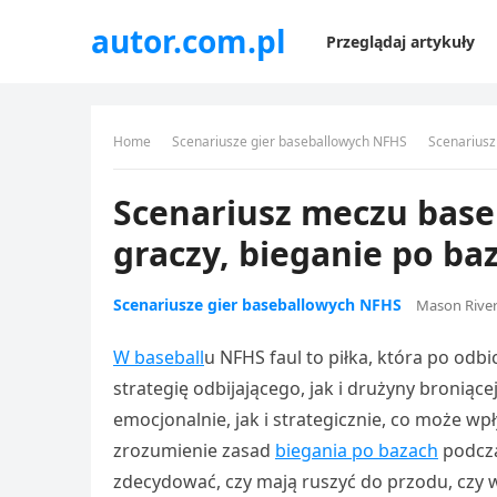
autor.com.pl
Przeglądaj artykuły
Home
Scenariusze gier baseballowych NFHS
Scenariusz
Scenariusz meczu base
graczy, bieganie po ba
Scenariusze gier baseballowych NFHS
Mason Rive
W baseball
u NFHS faul to piłka, która po odb
strategię odbijającego, jak i drużyny bronią
emocjonalnie, jak i strategicznie, co może w
zrozumienie zasad
biegania po bazach
podcza
zdecydować, czy mają ruszyć do przodu, czy 