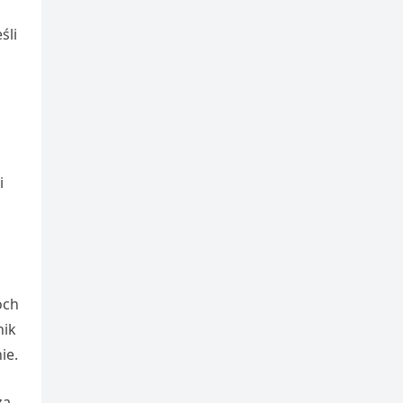
śli
i
óch
nik
ie.
za