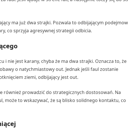
bijający ma już dwa strajki. Pozwala to odbijającym podejmo
, co sprzyja agresywnej strategii odbicia.
jącego
cu i nie jest karany, chyba że ma dwa strajki. Oznacza to, że
bawy o natychmiastowy out. Jednak jeśli faul zostanie
knięciem ziemi, odbijający jest out.
że również prowadzić do strategicznych dostosowań. Na
aul, może to wskazywać, że są blisko solidnego kontaktu, co
iącej