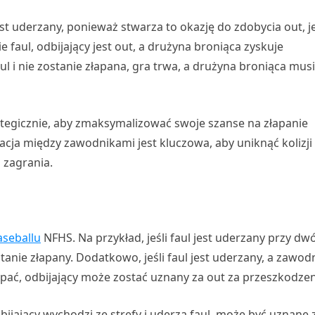
st uderzany, ponieważ stwarza to okazję do zdobycia out, je
e faul, odbijający jest out, a drużyna broniąca zyskuje
aul i nie zostanie złapana, gra trwa, a drużyna broniąca musi
ategicznie, aby zmaksymalizować swoje szanse na złapanie
ikacja między zawodnikami jest kluczowa, aby uniknąć kolizji 
 zagrania.
aseballu
NFHS. Na przykład, jeśli faul jest uderzany przy dw
ostanie złapany. Dodatkowo, jeśli faul jest uderzany, a zawod
ać, odbijający może zostać uznany za out za przeszkodzen
odbijający wychodzi ze strefy i uderza faul, może być uznane 