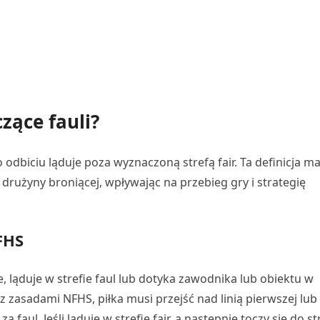
zące fauli?
o odbiciu ląduje poza wyznaczoną strefą fair. Ta definicja m
drużyny broniącej, wpływając na przebieg gry i strategię
FHS
e, ląduje w strefie faul lub dotyka zawodnika lub obiektu w
 z zasadami NFHS, piłka musi przejść nad linią pierwszej lub
 faul. Jeśli ląduje w strefie fair, a następnie toczy się do st