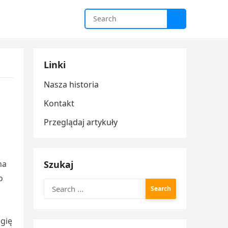
Linki
Nasza historia
Kontakt
Przeglądaj artykuły
na
Szukaj
o
Search
for:
egię