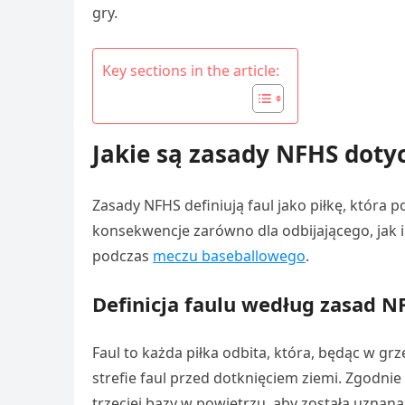
gry.
Key sections in the article:
Jakie są zasady NFHS dotyc
Zasady NFHS definiują faul jako piłkę, która p
konsekwencje zarówno dla odbijającego, jak i 
podczas
meczu baseballowego
.
Definicja faulu według zasad N
Faul to każda piłka odbita, która, będąc w grz
strefie faul przed dotknięciem ziemi. Zgodnie
trzeciej bazy w powietrzu, aby została uznana za