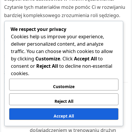
Czytanie tych materiałów może pomóc Ci w rozwijaniu
bardziej kompleksowego zrozumienia roli sędziego.
We respect your privacy
Dodatkowo, subskrypcja czasopism lub biuletynów
Cookies help us improve your experience,
sędziowskich może pomóc Ci być na bieżąco z
deliver personalized content, and analyze
najnowszymi badaniami, technikami i trendami w
traffic. You can choose which cookies to allow
społeczności sędziowskiej. Ta ciągła edukacja jest
by clicking
Customize
. Click
Accept All
to
kluczowa dla nieustannego doskonalenia i rozwoju
consent or
Reject All
to decline non-essential
zawodowego.
cookies.
Customize
Mason Rivers
Mason Rivers jest pasjonatem baseballu i
Reject All
znawcą zasad, który poświęca się
odkrywaniu złożoności przepisów
Accept All
baseballowych NFHS. Z wieloletnim
doświadczeniem w trenowaniu drużyn